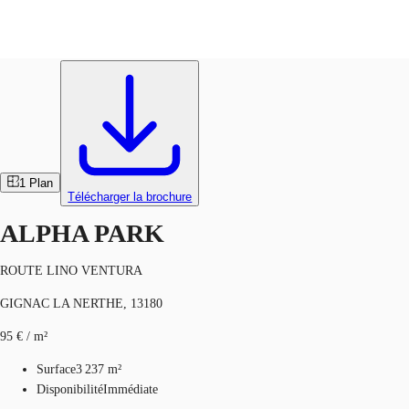
Activités / Entrepôts
Réf.
74768
FR
Blog
Appelez maintenant
Nous contacter
Données marchés
1
Plan
Télécharger la brochure
Pourquoi JLL?
ALPHA PARK
NxT
ROUTE LINO VENTURA
Flex & Co-working
GIGNAC LA NERTHE, 13180
Favoris
95 € / m²
Surface
3 237 m²
Disponibilité
Immédiate