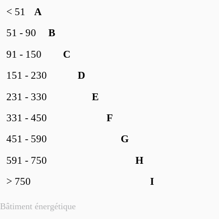
< 51
A
51 - 90
B
91 - 150
C
151 - 230
D
231 - 330
E
331 - 450
F
451 - 590
G
591 - 750
H
> 750
I
Bâtiment énergétique