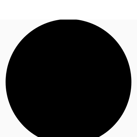
FR
Blog
Appelez maintenant
Nous contacter
Données marchés
Pourquoi JLL?
NxT
Flex & Co-working
Favoris