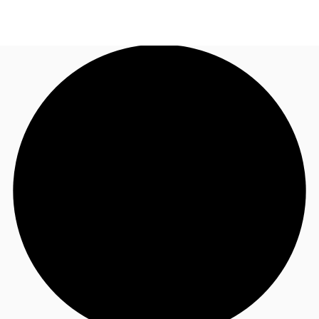
FR
Blog
Appelez maintenant
Nous contacter
Données marchés
Pourquoi JLL?
NxT
Flex & Co-working
Favoris