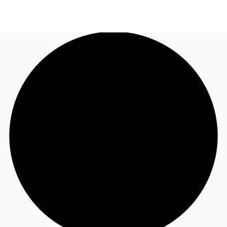
FR
Blog
Appelez maintenant
Nous contacter
Données marchés
Pourquoi JLL?
NxT
Flex & Co-working
Favoris