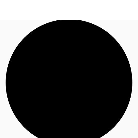
FR
Blog
Appelez maintenant
Nous contacter
Données marchés
Pourquoi JLL?
NxT
Flex & Co-working
Favoris