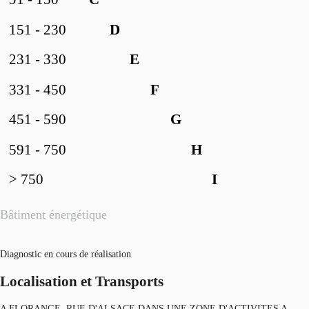
151 - 230
D
231 - 330
E
331 - 450
F
451 - 590
G
591 - 750
H
> 750
I
Bâtiment énergétique
Diagnostic en cours de réalisation
Localisation et Transports
A FLORANGE, RUE D'ALSACE DANS UNE ZONE D'ACTIVITES A