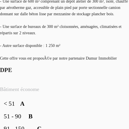
- Une surface de 600 m² comprenant un dépôt atelier de 300 m², isolé, chauffé
par aérotherme gaz, accessible de plain pied par porte sectionnelle camion
donnant sur dalle béton lisse par mezzanine de stockage plancher bois.
- Une surface de bureaux de 300 m² cloisonnées, aménagées, climatisées et
répartis sur 2 niveaux.
- Autre surface disponible : 1 250 m²
Cette offre vous est proposÃ©e par notre partenaire Dumur Immobilier
DPE
Bâtiment économe
< 51
A
51 - 90
B
91 - 150
C