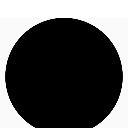
FR
Blog
Appelez maintenant
Nous contacter
Données marchés
Pourquoi JLL?
NxT
Flex & Co-working
Favoris