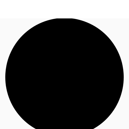
FR
Blog
Appelez maintenant
Nous contacter
Données marchés
Pourquoi JLL?
NxT
Flex & Co-working
Favoris