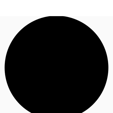
FR
Blog
Appelez maintenant
Nous contacter
Données marchés
Pourquoi JLL?
NxT
Flex & Co-working
Favoris