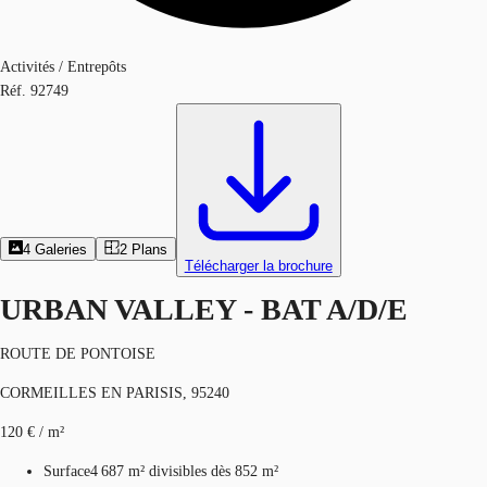
Activités / Entrepôts
Réf.
92749
4
Galeries
2
Plans
Télécharger la brochure
URBAN VALLEY - BAT A/D/E
ROUTE DE PONTOISE
CORMEILLES EN PARISIS, 95240
120 € / m²
Surface
4 687 m²
divisibles dès 852 m²