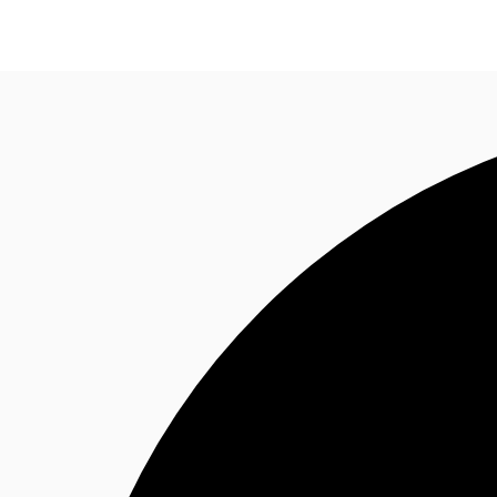
Blog
Données marchés
Pourquoi JLL?
NxT