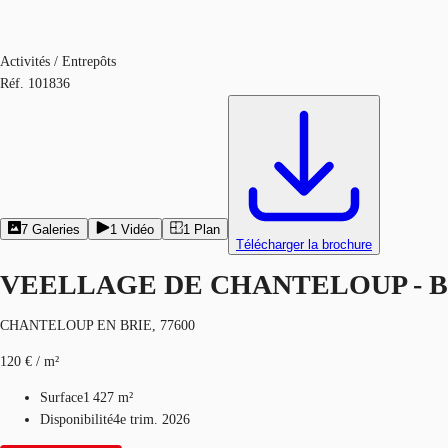
Activités / Entrepôts
Réf.
101836
7
Galeries
1
Vidéo
1
Plan
Télécharger la brochure
VEELLAGE DE CHANTELOUP - 
CHANTELOUP EN BRIE, 77600
120 € / m²
Surface
1 427 m²
Disponibilité
4e trim. 2026