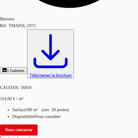
Bureaux
Réf.
TMA856_1973
3
Galeries
Télécharger la brochure
CAUDAN, 56850
114,60 € / m²
Surface
590 m²
(
env.
59 postes
)
Disponibilité
Nous consulter
Nous contacter