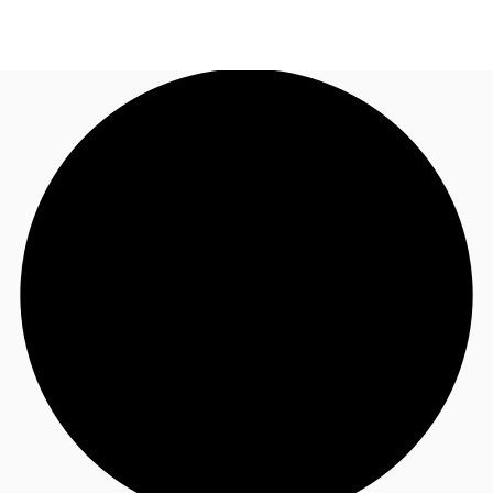
FR
Blog
Appelez maintenant
Nous contacter
Données marchés
Pourquoi JLL?
NxT
Flex & Co-working
Favoris