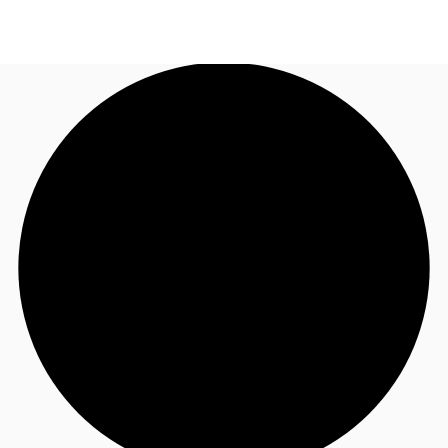
FR
Blog
Appelez maintenant
Nous contacter
Données marchés
Pourquoi JLL?
NxT
Flex & Co-working
Favoris