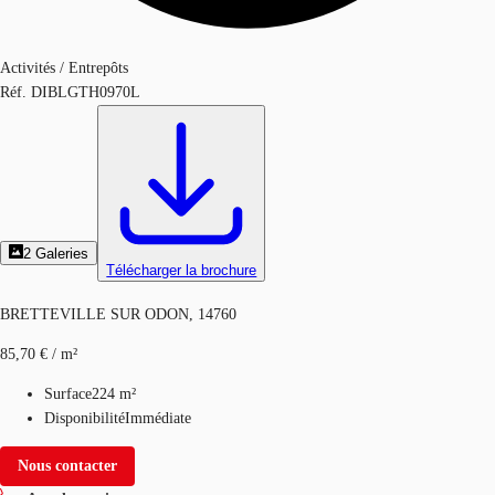
Activités / Entrepôts
Réf.
DIBLGTH0970L
2
Galeries
Télécharger la brochure
BRETTEVILLE SUR ODON, 14760
85,70 € / m²
Surface
224 m²
Disponibilité
Immédiate
Nous contacter