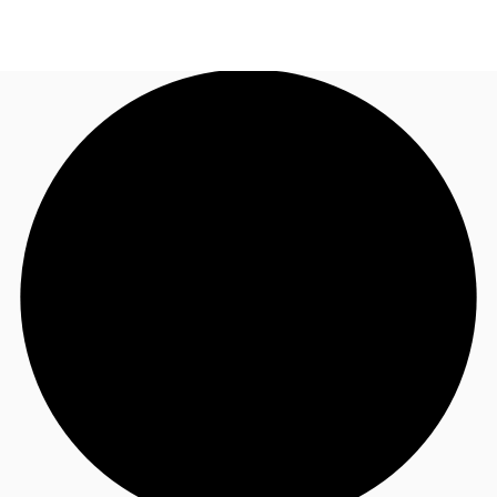
FR
Blog
Appelez maintenant
Nous contacter
Données marchés
Pourquoi JLL?
NxT
Flex & Co-working
Favoris