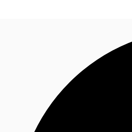
Blog
Données marchés
Pourquoi JLL?
NxT