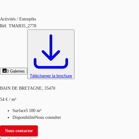
Activités / Entrepôts
Réf.
TMAB35_2778
3
Galeries
Télécharger la brochure
BAIN DE BRETAGNE, 35470
54 € / m²
Surface
5 100 m²
Disponibilité
Nous consulter
Nous contacter