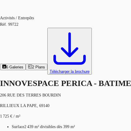
Activités / Entrepôts
Réf.
99722
6
Galeries
2
Plans
Télécharger la brochure
INNOVESPACE PERICA - BATIME
206 RUE DES TERRES BOURDIN
RILLIEUX LA PAPE, 69140
1 725 € / m²
Surface
2 439 m²
divisibles dès 399 m²