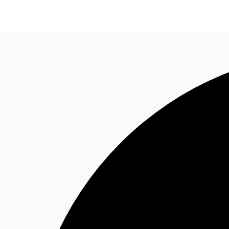
Blog
Données marchés
Pourquoi JLL?
NxT