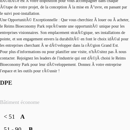
dÃ©diÃ©e est Ã votre disposition pour vous accompagner dans chaque
Ã©tape de votre projet, de la conception Ã la mise en Å“uvre, en passant par
le suivi post-installation.
Une OpportunitÃ© Exceptionnelle : Que vous cherchiez Ã louer ou Ã acheter,
le Reims Bioeconomy Park reprÃ©sente une opportunitÃ© unique pour les
entreprises visionnaires. Son emplacement stratÃ©gique, ses installations de
pointe, et son engagement envers la durabilitÃ© en font le choix idÃ©al pour
les entreprises cherchant Ã se dÃ©velopper dans la rÃ©gion Grand Est.
Pour plus d'informations ou pour planifier une visite, n'hÃ©sitez pas Ã nous
contacter. Rejoignez les leaders de l'industrie qui ont dÃ©jÃ choisi le Reims
Bioeconomy Park pour leur dÃ©veloppement. Donnez Ã votre entreprise
l'espace et les outils pour rÃ©ussir !
DPE
Bâtiment économe
< 51
A
51 - 90
B