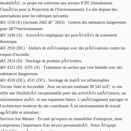
durabilitÃ©, ce projet est conforme aux normes ICPE (Installations
ClassÃ©es pour la Protection de l'Environnement). Le site dispose des
autorisations pour les rubriques suivantes :
â€¢ 1510 (E) (incluant 2662 â€“ 2663) : Gestion des substances dangereuses
pour lâ€™environnement.
â€¢ 1436 (A) : ActivitÃ©s impliquant des procÃ©dÃ©s de traitement
thermique.
â€¢ 2910 (DC) : Ateliers de mÃ©canique avec des prÃ©cautions contre les
risques d'incendie.
â€¢ 2924 (D) : Stockage de produits pÃ©troliers.
â€¢ 4321 (D), 4331 (A) : Traitement de surface par voie humide avec des
substances dangereuses.
â€¢ 4510 (DC), 4511 (DC) : Stockage de matiÃ¨res inflammables.
Terrain Vaste et Accessible : Avec un terrain totalisant 98 543 mÂ², ce site
offre une flexibilitÃ© exceptionnelle pour des activitÃ©s extÃ©rieures, un
stationnement aisÃ©, et une expansion future. L'amÃ©nagement paysager et
l'architecture moderne du site contribuent Ã un environnement de travail
agrÃ©able et stimulant.
Services Sur-Mesure : En tant qu'experts en immobilier d'entreprise, nous
comprenons l'importance d'un service personnalisÃ©. Notre Ã©quipe