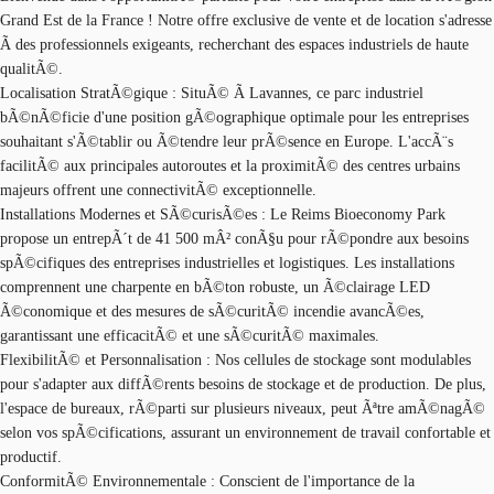
Grand Est de la France ! Notre offre exclusive de vente et de location s'adresse
Ã des professionnels exigeants, recherchant des espaces industriels de haute
qualitÃ©.
Localisation StratÃ©gique : SituÃ© Ã Lavannes, ce parc industriel
bÃ©nÃ©ficie d'une position gÃ©ographique optimale pour les entreprises
souhaitant s'Ã©tablir ou Ã©tendre leur prÃ©sence en Europe. L'accÃ¨s
facilitÃ© aux principales autoroutes et la proximitÃ© des centres urbains
majeurs offrent une connectivitÃ© exceptionnelle.
Installations Modernes et SÃ©curisÃ©es : Le Reims Bioeconomy Park
propose un entrepÃ´t de 41 500 mÂ² conÃ§u pour rÃ©pondre aux besoins
spÃ©cifiques des entreprises industrielles et logistiques. Les installations
comprennent une charpente en bÃ©ton robuste, un Ã©clairage LED
Ã©conomique et des mesures de sÃ©curitÃ© incendie avancÃ©es,
garantissant une efficacitÃ© et une sÃ©curitÃ© maximales.
FlexibilitÃ© et Personnalisation : Nos cellules de stockage sont modulables
pour s'adapter aux diffÃ©rents besoins de stockage et de production. De plus,
l'espace de bureaux, rÃ©parti sur plusieurs niveaux, peut Ãªtre amÃ©nagÃ©
selon vos spÃ©cifications, assurant un environnement de travail confortable et
productif.
ConformitÃ© Environnementale : Conscient de l'importance de la