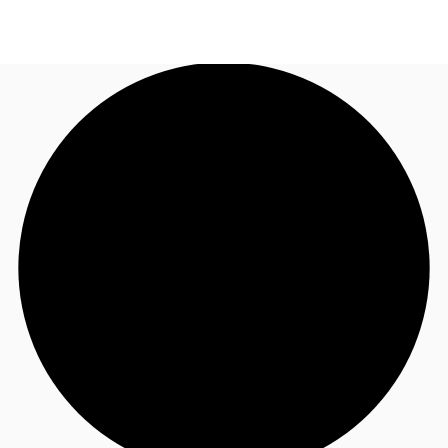
FR
Blog
Appelez maintenant
Nous contacter
Données marchés
Pourquoi JLL?
NxT
Flex & Co-working
Favoris