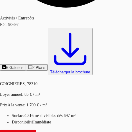
Activités / Entrepôts
Réf.
90697
6
Galeries
2
Plans
Télécharger la brochure
COIGNIERES, 78310
Loyer annuel
:
85 € / m²
Prix à la vente
:
1 700 € / m²
Surface
4 316 m²
divisibles dès 697 m²
Disponibilité
Immédiate