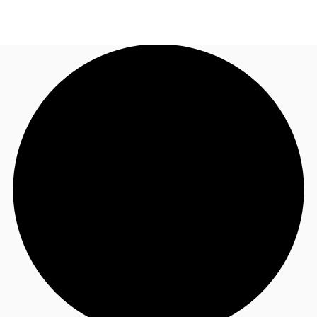
FR
Blog
Appelez maintenant
Nous contacter
Données marchés
Pourquoi JLL?
NxT
Flex & Co-working
Favoris