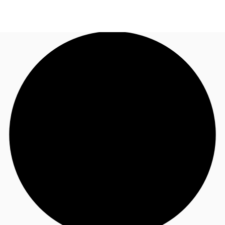
FR
Blog
Appelez maintenant
Nous contacter
Données marchés
Pourquoi JLL?
NxT
Flex & Co-working
Favoris