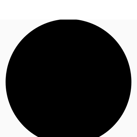
FR
Blog
Appelez maintenant
Nous contacter
Données marchés
Pourquoi JLL?
NxT
Flex & Co-working
Favoris