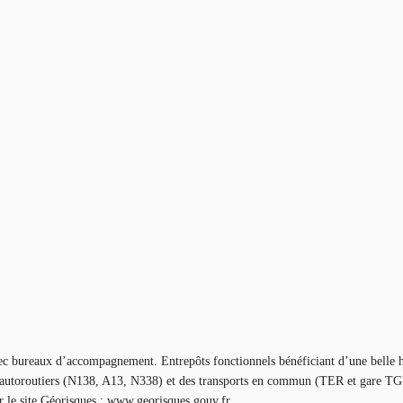
avec bureaux d’accompagnement. Entrepôts fonctionnels bénéficiant d’une belle 
axes autoroutiers (N138, A13, N338) et des transports en commun (TER et gare T
ur le site Géorisques : www.georisques.gouv.fr