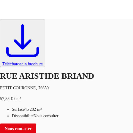
Plateformes Logistiques
Réf.
98878
Blog
Données marchés
Pourquoi JLL?
NxT
Télécharger la brochure
RUE ARISTIDE BRIAND
PETIT COURONNE, 76650
57,85 € / m²
Surface
45 282 m²
Disponibilité
Nous consulter
Nous contacter