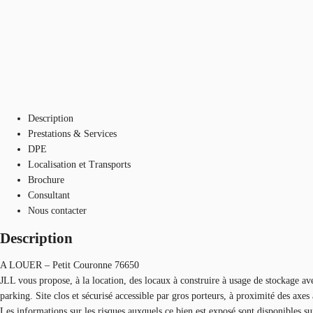
Description
Prestations & Services
DPE
Localisation et Transports
Brochure
Consultant
Nous contacter
Description
A LOUER – Petit Couronne 76650
JLL vous propose, à la location, des locaux à construire à usage de stockage 
parking. Site clos et sécurisé accessible par gros porteurs, à proximité des 
Les informations sur les risques auxquels ce bien est exposé sont disponibles s