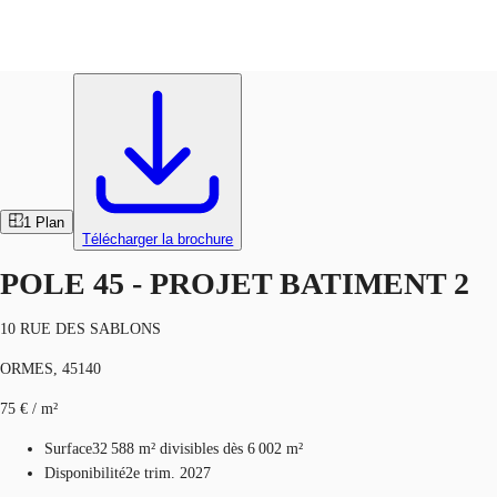
Plateformes Logistiques
Réf.
91230
Blog
Données marchés
Pourquoi JLL?
NxT
1
Plan
Télécharger la brochure
POLE 45 - PROJET BATIMENT 2
10 RUE DES SABLONS
ORMES, 45140
75 € / m²
Surface
32 588 m²
divisibles dès 6 002 m²
Disponibilité
2e trim. 2027