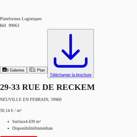
Plateformes Logistiques
Réf.
99063
8
Galeries
1
Plan
Télécharger la brochure
29-33 RUE DE RECKEM
NEUVILLE EN FERRAIN, 59960
50,14 € / m²
Surface
4 439 m²
Disponibilité
Immédiate