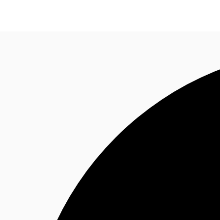
Blog
Données marchés
Pourquoi JLL?
NxT