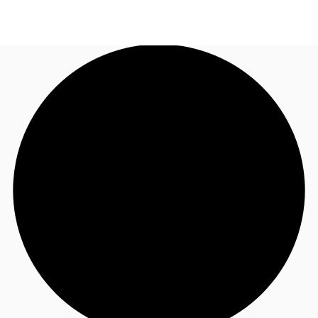
FR
Blog
Appelez maintenant
Nous contacter
Données marchés
Pourquoi JLL?
NxT
Flex & Co-working
Favoris