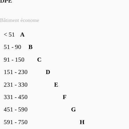
DPE
Bâtiment économe
< 51
A
51 - 90
B
91 - 150
C
151 - 230
D
231 - 330
E
331 - 450
F
451 - 590
G
591 - 750
H