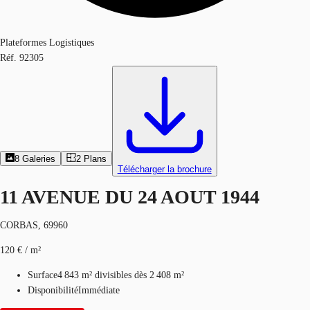
Plateformes Logistiques
Réf.
92305
8
Galeries
2
Plans
Télécharger la brochure
11 AVENUE DU 24 AOUT 1944
CORBAS, 69960
120 € / m²
Surface
4 843 m²
divisibles dès 2 408 m²
Disponibilité
Immédiate