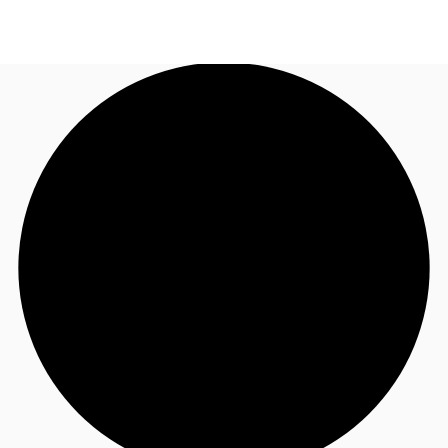
FR
Blog
Appelez maintenant
Nous contacter
Données marchés
Pourquoi JLL?
NxT
Flex & Co-working
Favoris