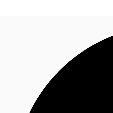
Blog
Données marchés
Pourquoi JLL?
NxT