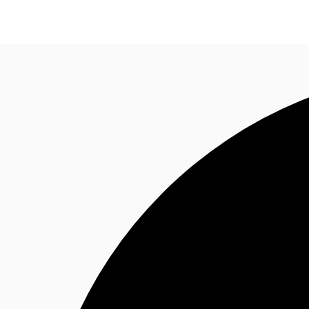
Blog
Données marchés
Pourquoi JLL?
NxT