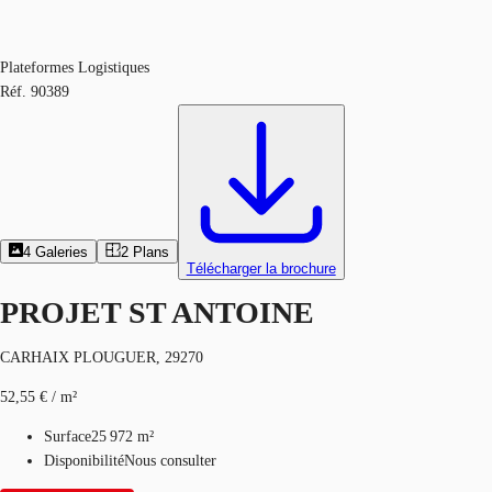
Plateformes Logistiques
Réf.
90389
4
Galeries
2
Plans
Télécharger la brochure
PROJET ST ANTOINE
CARHAIX PLOUGUER, 29270
52,55 € / m²
Surface
25 972 m²
Disponibilité
Nous consulter