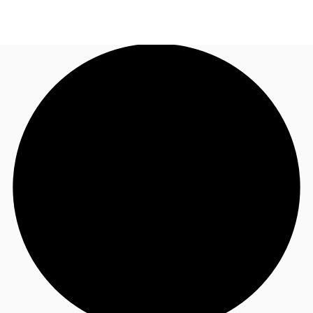
FR
Blog
Appelez maintenant
Nous contacter
Données marchés
Pourquoi JLL?
NxT
Flex & Co-working
Favoris