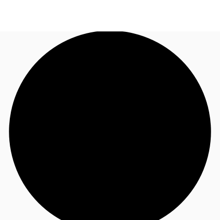
FR
Blog
Appelez maintenant
Nous contacter
Données marchés
Pourquoi JLL?
NxT
Flex & Co-working
Favoris