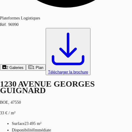
Plateformes Logistiques
Réf.
96990
2
Galeries
1
Plan
Télécharger la brochure
1230 AVENUE GEORGES
GUIGNARD
BOE, 47550
33 € / m²
Surface
23 495 m²
Disponibilité
Immédiate