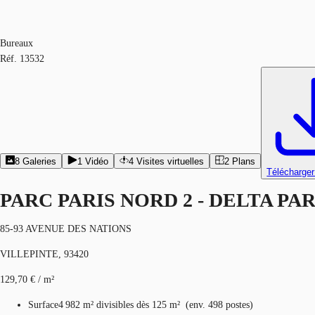
Bureaux
Réf.
13532
8
Galeries
1
Vidéo
4
Visites virtuelles
2
Plans
Télécharger
PARC PARIS NORD 2 - DELTA PA
85-93 AVENUE DES NATIONS
VILLEPINTE, 93420
129,70 € / m²
Surface
4 982 m²
divisibles dès 125 m²
(
env.
498 postes
)