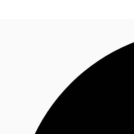
Blog
Données marchés
Pourquoi JLL?
NxT