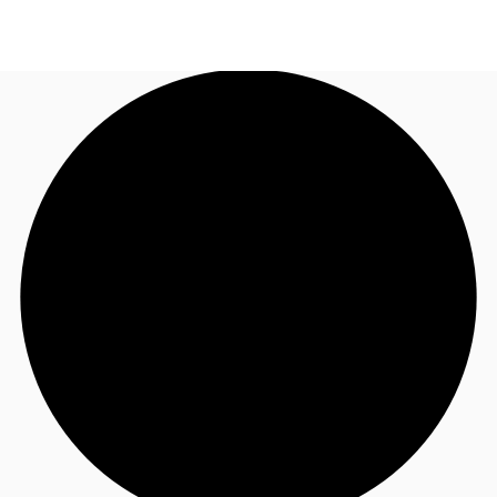
FR
Blog
Appelez maintenant
Nous contacter
Données marchés
Pourquoi JLL?
NxT
Flex & Co-working
Favoris