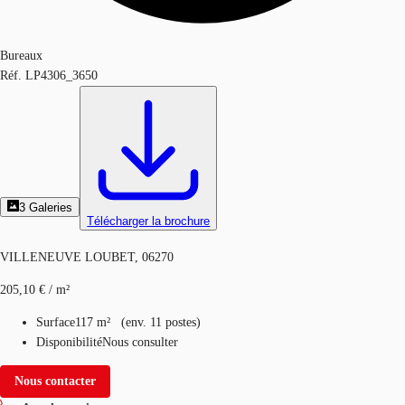
Bureaux
Réf.
LP4306_3650
3
Galeries
Télécharger la brochure
VILLENEUVE LOUBET, 06270
205,10 € / m²
Surface
117 m²
(
env.
11 postes
)
Disponibilité
Nous consulter
Nous contacter