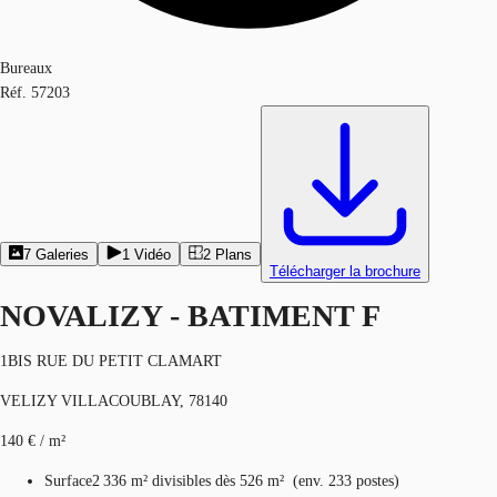
Bureaux
Réf.
57203
7
Galeries
1
Vidéo
2
Plans
Télécharger la brochure
NOVALIZY - BATIMENT F
1BIS RUE DU PETIT CLAMART
VELIZY VILLACOUBLAY, 78140
140 € / m²
Surface
2 336 m²
divisibles dès 526 m²
(
env.
233 postes
)