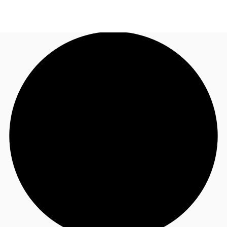
FR
Blog
Appelez maintenant
Nous contacter
Données marchés
Pourquoi JLL?
NxT
Flex & Co-working
Favoris