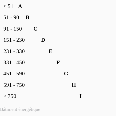
< 51
A
51 - 90
B
91 - 150
C
151 - 230
D
231 - 330
E
331 - 450
F
451 - 590
G
591 - 750
H
> 750
I
Bâtiment énergétique