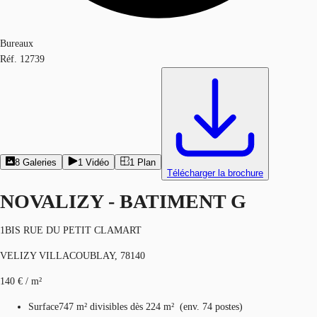
Bureaux
Réf.
12739
8
Galeries
1
Vidéo
1
Plan
Télécharger la brochure
NOVALIZY - BATIMENT G
1BIS RUE DU PETIT CLAMART
VELIZY VILLACOUBLAY, 78140
140 € / m²
Surface
747 m²
divisibles dès 224 m²
(
env.
74 postes
)