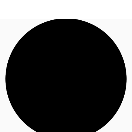
FR
Blog
Appelez maintenant
Nous contacter
Données marchés
Pourquoi JLL?
NxT
Flex & Co-working
Favoris