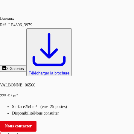
Bureaux
Réf.
LP4306_3979
3
Galeries
Télécharger la brochure
VALBONNE, 06560
225 € / m²
Surface
254 m²
(
env.
25 postes
)
Disponibilité
Nous consulter
Nous contacter