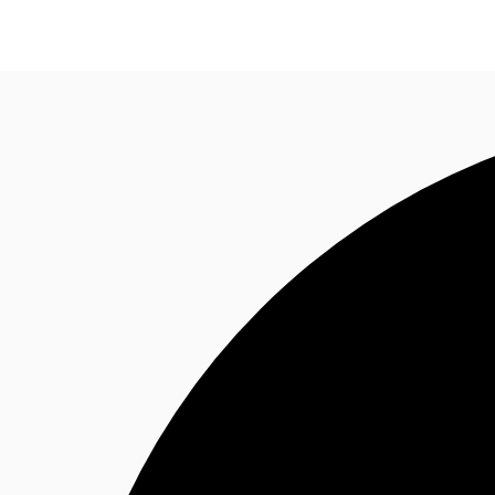
Blog
Données marchés
Pourquoi JLL?
NxT