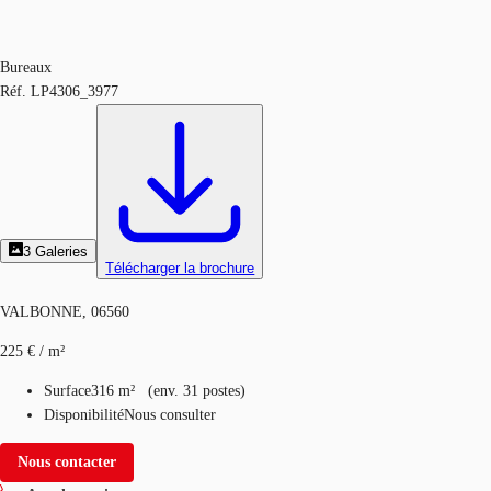
Bureaux
Réf.
LP4306_3977
3
Galeries
Télécharger la brochure
VALBONNE, 06560
225 € / m²
Surface
316 m²
(
env.
31 postes
)
Disponibilité
Nous consulter
Nous contacter