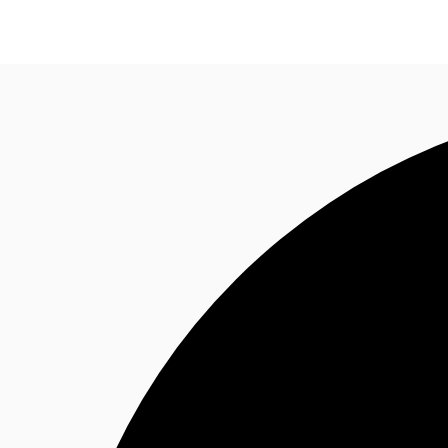
Blog
Données marchés
Pourquoi JLL?
NxT