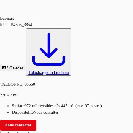
Bureaux
Réf.
LP4306_3854
3
Galeries
Télécharger la brochure
VALBONNE, 06560
230 € / m²
Surface
972 m²
divisibles dès 445 m²
(
env.
97 postes
)
Disponibilité
Nous consulter
Nous contacter