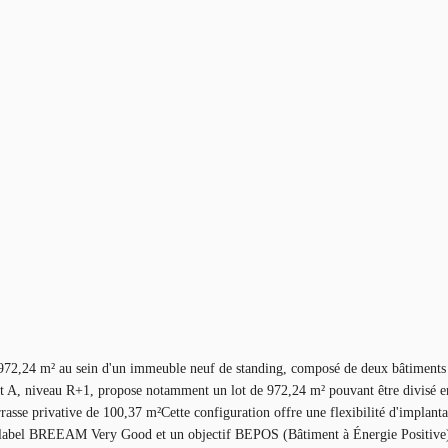
 m² au sein d'un immeuble neuf de standing, composé de deux bâtiments dével
ent A, niveau R+1, propose notamment un lot de 972,24 m² pouvant être divisé 
rasse privative de 100,37 m²Cette configuration offre une flexibilité d'implant
le label BREEAM Very Good et un objectif BEPOS (Bâtiment à Énergie Positive)