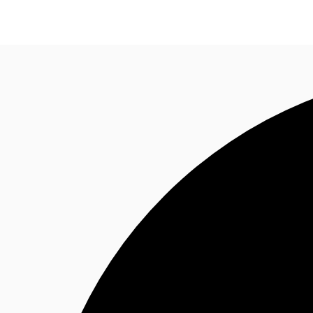
Blog
Données marchés
Pourquoi JLL?
NxT