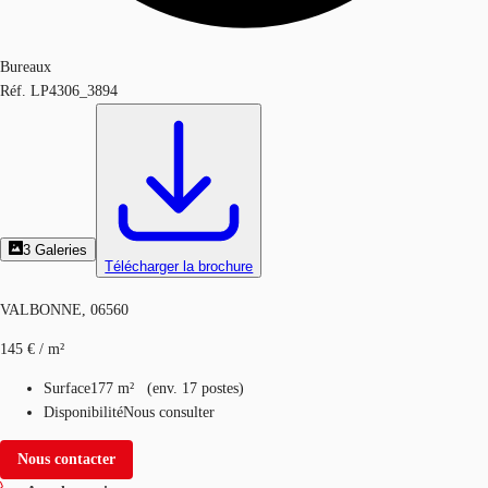
Bureaux
Réf.
LP4306_3894
3
Galeries
Télécharger la brochure
VALBONNE, 06560
145 € / m²
Surface
177 m²
(
env.
17 postes
)
Disponibilité
Nous consulter
Nous contacter