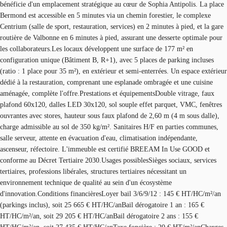
bénéficie d'un emplacement stratégique au cœur de Sophia Antipolis. La place
Bermond est accessible en 5 minutes via un chemin forestier, le complexe
Centrium (salle de sport, restauration, services) en 2 minutes à pied, et la gare
routière de Valbonne en 6 minutes à pied, assurant une desserte optimale pour
les collaborateurs.Les locaux développent une surface de 177 m² en
configuration unique (Bâtiment B, R+1), avec 5 places de parking incluses
(ratio : 1 place pour 35 m²), en extérieur et semi-enterrées. Un espace extérieur
dédié à la restauration, comprenant une esplanade ombragée et une cuisine
aménagée, complète l'offre.Prestations et équipementsDouble vitrage, faux
plafond 60x120, dalles LED 30x120, sol souple effet parquet, VMC, fenêtres
ouvrantes avec stores, hauteur sous faux plafond de 2,60 m (4 m sous dalle),
charge admissible au sol de 350 kg/m². Sanitaires H/F en parties communes,
salle serveur, attente en évacuation d'eau, climatisation indépendante,
ascenseur, réfectoire. L'immeuble est certifié BREEAM In Use GOOD et
conforme au Décret Tertiaire 2030.Usages possiblesSièges sociaux, services
tertiaires, professions libérales, structures tertiaires nécessitant un
environnement technique de qualité au sein d'un écosystème
d'innovation.Conditions financièresLoyer bail 3/6/9/12 : 145 € HT/HC/m²/an
(parkings inclus), soit 25 665 € HT/HC/anBail dérogatoire 1 an : 165 €
HT/HC/m²/an, soit 29 205 € HT/HC/anBail dérogatoire 2 ans : 155 €