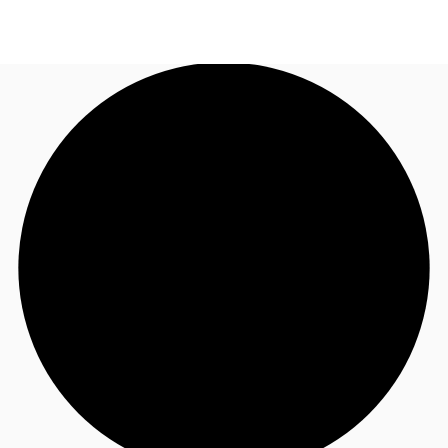
FR
Blog
Appelez maintenant
Nous contacter
Données marchés
Pourquoi JLL?
NxT
Flex & Co-working
Favoris