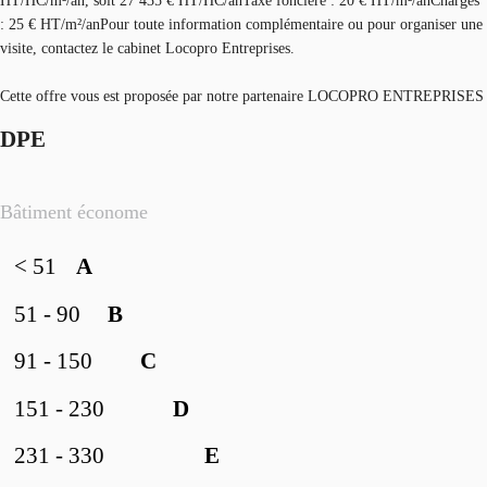
HT/HC/m²/an, soit 27 435 € HT/HC/anTaxe foncière : 20 € HT/m²/anCharges
: 25 € HT/m²/anPour toute information complémentaire ou pour organiser une
visite, contactez le cabinet Locopro Entreprises.
Cette offre vous est proposée par notre partenaire LOCOPRO ENTREPRISES
DPE
Bâtiment économe
< 51
A
51 - 90
B
91 - 150
C
151 - 230
D
231 - 330
E