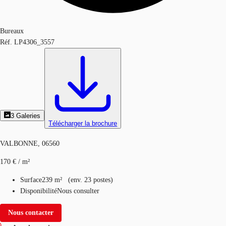
Bureaux
Réf.
LP4306_3557
3
Galeries
Télécharger la brochure
VALBONNE, 06560
170 € / m²
Surface
239 m²
(
env.
23 postes
)
Disponibilité
Nous consulter
Nous contacter