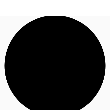
FR
Blog
Appelez maintenant
Nous contacter
Données marchés
Pourquoi JLL?
NxT
Flex & Co-working
Favoris