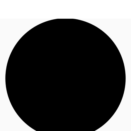
FR
Blog
Appelez maintenant
Nous contacter
Données marchés
Pourquoi JLL?
NxT
Flex & Co-working
Favoris