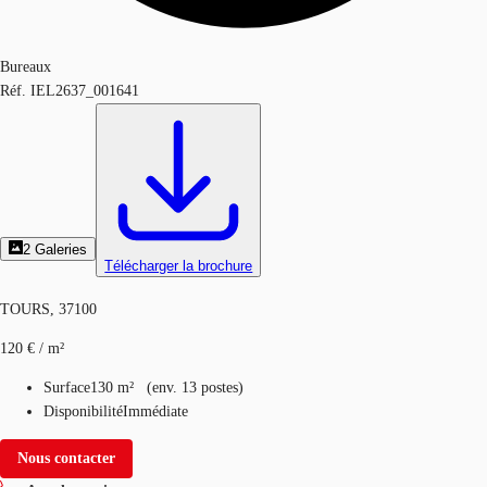
Bureaux
Réf.
IEL2637_001641
2
Galeries
Télécharger la brochure
TOURS, 37100
120 € / m²
Surface
130 m²
(
env.
13 postes
)
Disponibilité
Immédiate
Nous contacter