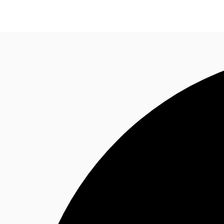
Blog
Données marchés
Pourquoi JLL?
NxT