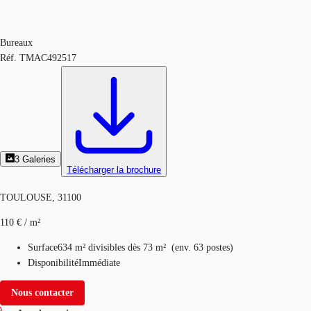
Bureaux
Réf.
TMAC492517
3
Galeries
Télécharger la brochure
TOULOUSE, 31100
110 € / m²
Surface
634 m²
divisibles dès 73 m²
(
env.
63 postes
)
Disponibilité
Immédiate
Nous contacter