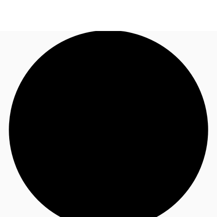
FR
Blog
Appelez maintenant
Nous contacter
Données marchés
Pourquoi JLL?
NxT
Flex & Co-working
Favoris