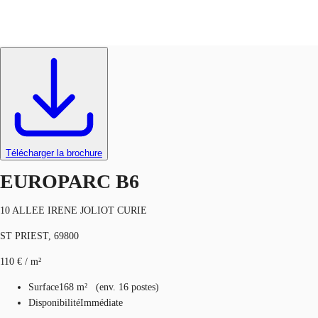
Bureaux
Réf.
67925
FR
Blog
Appelez maintenant
Nous contacter
Données marchés
Télécharger la brochure
Pourquoi JLL?
EUROPARC B6
NxT
10 ALLEE IRENE JOLIOT CURIE
Flex & Co-working
ST PRIEST, 69800
Favoris
110 € / m²
Surface
168 m²
(
env.
16 postes
)
Disponibilité
Immédiate