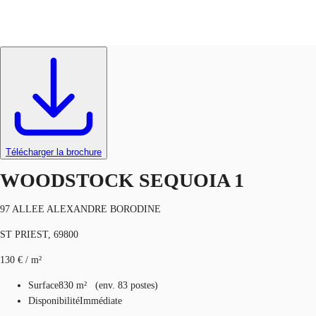
Bureaux
Réf.
42367
FR
Blog
Appelez maintenant
Nous contacter
Données marchés
Télécharger la brochure
Pourquoi JLL?
WOODSTOCK SEQUOIA 1
NxT
97 ALLEE ALEXANDRE BORODINE
Flex & Co-working
ST PRIEST, 69800
Favoris
130 € / m²
Surface
830 m²
(
env.
83 postes
)
Disponibilité
Immédiate