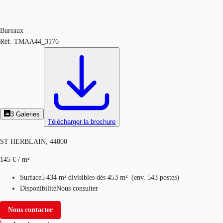
Bureaux
Réf.
TMAA44_3176
3
Galeries
Télécharger la brochure
ST HERBLAIN, 44800
145 € / m²
Surface
5 434 m²
divisibles dès 453 m²
(
env.
543 postes
)
Disponibilité
Nous consulter
Nous contacter