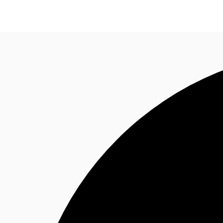
Blog
Données marchés
Pourquoi JLL?
NxT