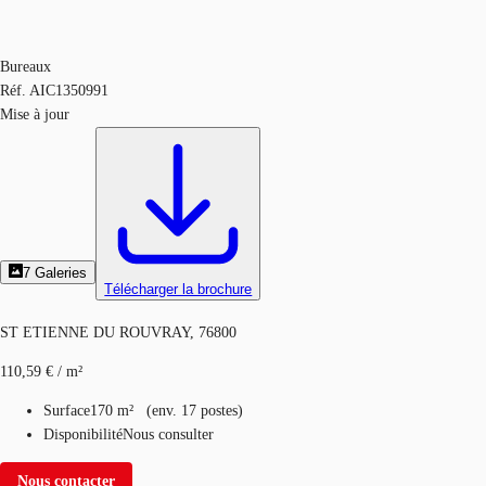
Bureaux
Réf.
AIC1350991
Mise à jour
7
Galeries
Télécharger la brochure
ST ETIENNE DU ROUVRAY, 76800
110,59 € / m²
Surface
170 m²
(
env.
17 postes
)
Disponibilité
Nous consulter
Nous contacter