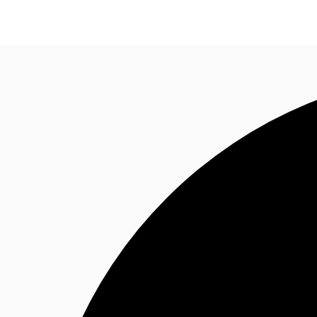
Blog
Données marchés
Pourquoi JLL?
NxT