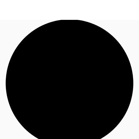
FR
Blog
Appelez maintenant
Nous contacter
Données marchés
Pourquoi JLL?
NxT
Flex & Co-working
Favoris