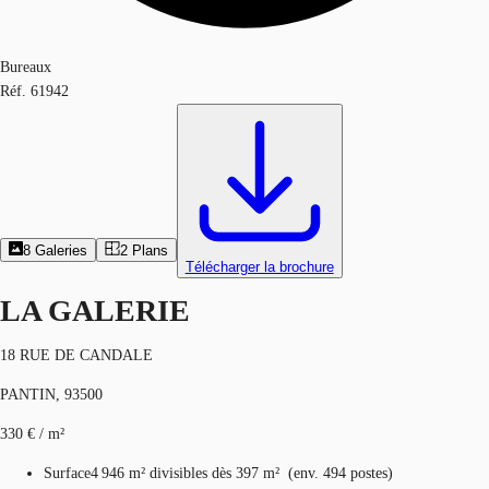
Bureaux
Réf.
61942
8
Galeries
2
Plans
Télécharger la brochure
LA GALERIE
18 RUE DE CANDALE
PANTIN, 93500
330 € / m²
Surface
4 946 m²
divisibles dès 397 m²
(
env.
494 postes
)