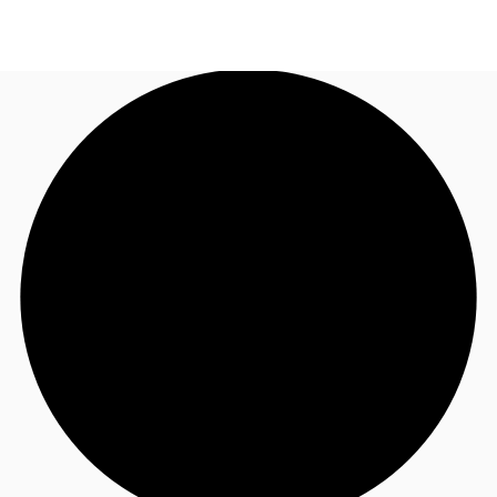
FR
Blog
Appelez maintenant
Nous contacter
Données marchés
Pourquoi JLL?
NxT
Flex & Co-working
Favoris