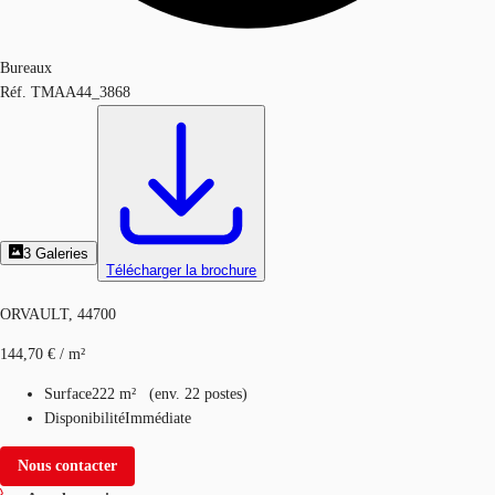
Bureaux
Réf.
TMAA44_3868
3
Galeries
Télécharger la brochure
ORVAULT, 44700
144,70 € / m²
Surface
222 m²
(
env.
22 postes
)
Disponibilité
Immédiate
Nous contacter