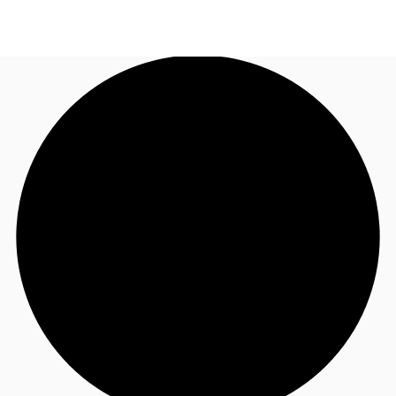
FR
Blog
Appelez maintenant
Nous contacter
Données marchés
Pourquoi JLL?
NxT
Flex & Co-working
Favoris