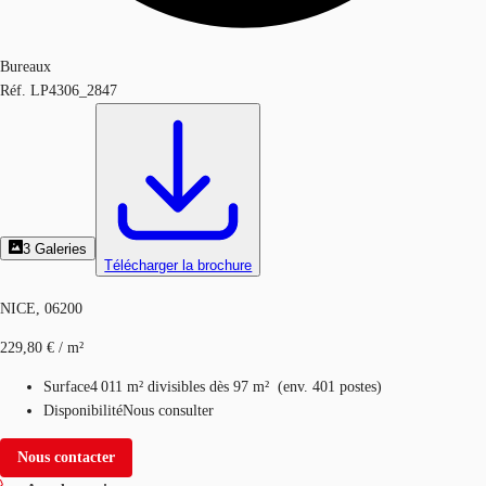
Bureaux
Réf.
LP4306_2847
3
Galeries
Télécharger la brochure
NICE, 06200
229,80 € / m²
Surface
4 011 m²
divisibles dès 97 m²
(
env.
401 postes
)
Disponibilité
Nous consulter
Nous contacter