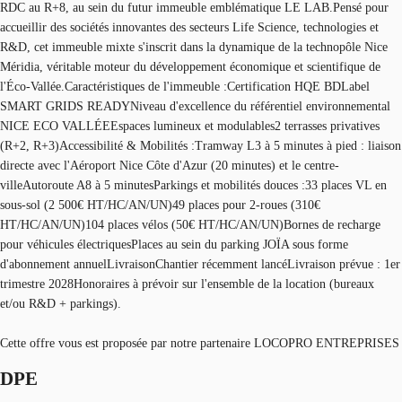
RDC au R+8, au sein du futur immeuble emblématique LE LAB.Pensé pour
accueillir des sociétés innovantes des secteurs Life Science, technologies et
R&D, cet immeuble mixte s'inscrit dans la dynamique de la technopôle Nice
Méridia, véritable moteur du développement économique et scientifique de
l'Éco-Vallée.Caractéristiques de l'immeuble :Certification HQE BDLabel
SMART GRIDS READYNiveau d'excellence du référentiel environnemental
NICE ECO VALLÉEEspaces lumineux et modulables2 terrasses privatives
(R+2, R+3)Accessibilité & Mobilités :Tramway L3 à 5 minutes à pied : liaison
directe avec l'Aéroport Nice Côte d'Azur (20 minutes) et le centre-
villeAutoroute A8 à 5 minutesParkings et mobilités douces :33 places VL en
sous-sol (2 500€ HT/HC/AN/UN)49 places pour 2-roues (310€
HT/HC/AN/UN)104 places vélos (50€ HT/HC/AN/UN)Bornes de recharge
pour véhicules électriquesPlaces au sein du parking JOÏA sous forme
d'abonnement annuelLivraisonChantier récemment lancéLivraison prévue : 1er
trimestre 2028Honoraires à prévoir sur l'ensemble de la location (bureaux
et/ou R&D + parkings).
Cette offre vous est proposée par notre partenaire LOCOPRO ENTREPRISES
DPE