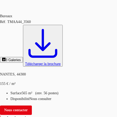
Bureaux
Réf.
TMAA44_3560
3
Galeries
Télécharger la brochure
NANTES, 44300
155 € / m²
Surface
565 m²
(
env.
56 postes
)
Disponibilité
Nous consulter
Nous contacter