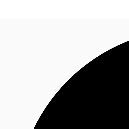
Blog
Données marchés
Pourquoi JLL?
NxT