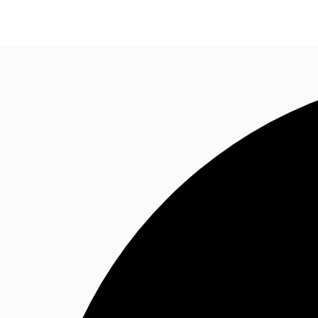
Blog
Données marchés
Pourquoi JLL?
NxT