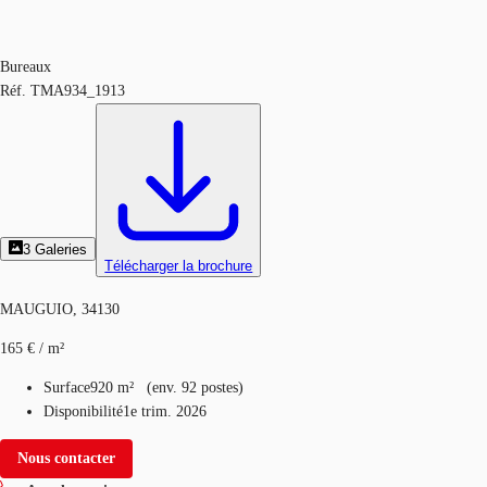
Bureaux
Réf.
TMA934_1913
3
Galeries
Télécharger la brochure
MAUGUIO, 34130
165 € / m²
Surface
920 m²
(
env.
92 postes
)
Disponibilité
1e trim. 2026
Nous contacter