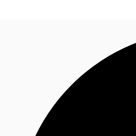
Blog
Données marchés
Pourquoi JLL?
NxT