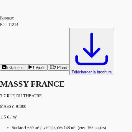
Bureaux
Réf.
11214
8
Galeries
1
Vidéo
2
Plans
Télécharger la brochure
MASSY FRANCE
3-7 RUE DU THEATRE
MASSY, 91300
115 € / m²
Surface
1 650 m²
divisibles dès 148 m²
(
env.
165 postes
)