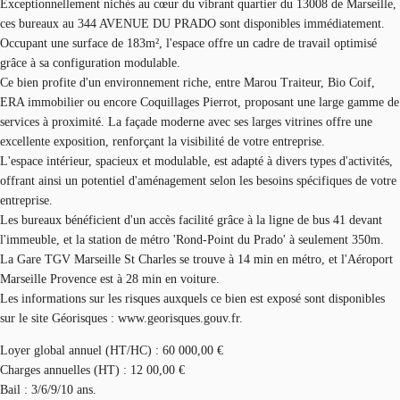
Exceptionnellement nichés au cœur du vibrant quartier du 13008 de Marseille,
ces bureaux au 344 AVENUE DU PRADO sont disponibles immédiatement.
Occupant une surface de 183m², l'espace offre un cadre de travail optimisé
grâce à sa configuration modulable.
Ce bien profite d'un environnement riche, entre Marou Traiteur, Bio Coif,
ERA immobilier ou encore Coquillages Pierrot, proposant une large gamme de
services à proximité. La façade moderne avec ses larges vitrines offre une
excellente exposition, renforçant la visibilité de votre entreprise.
L'espace intérieur, spacieux et modulable, est adapté à divers types d'activités,
offrant ainsi un potentiel d'aménagement selon les besoins spécifiques de votre
entreprise.
Les bureaux bénéficient d'un accès facilité grâce à la ligne de bus 41 devant
l'immeuble, et la station de métro 'Rond-Point du Prado' à seulement 350m.
La Gare TGV Marseille St Charles se trouve à 14 min en métro, et l'Aéroport
Marseille Provence est à 28 min en voiture.
Les informations sur les risques auxquels ce bien est exposé sont disponibles
sur le site Géorisques : www.georisques.gouv.fr.
Loyer global annuel (HT/HC) : 60 000,00 €
Charges annuelles (HT) : 12 00,00 €
Bail : 3/6/9/10 ans.