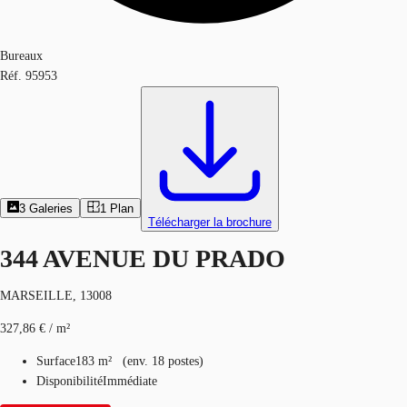
Bureaux
Réf.
95953
3
Galeries
1
Plan
Télécharger la brochure
344 AVENUE DU PRADO
MARSEILLE, 13008
327,86 € / m²
Surface
183 m²
(
env.
18 postes
)
Disponibilité
Immédiate