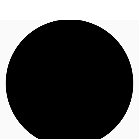
FR
Blog
Appelez maintenant
Nous contacter
Données marchés
Pourquoi JLL?
NxT
Flex & Co-working
Favoris